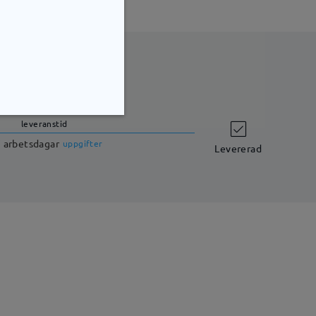
leveranstid
7 arbetsdagar
uppgifter
Levererad