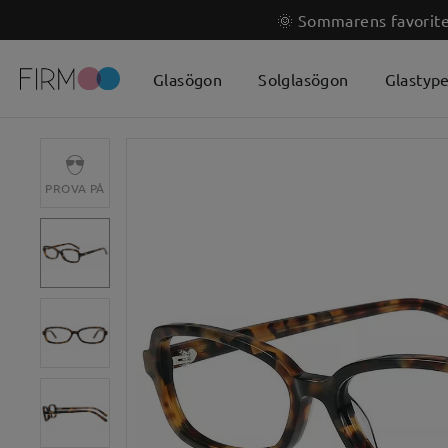
🌞 Sommarens favoriter
Glasögon
Solglasögon
Glastyp
PROVA PÅ