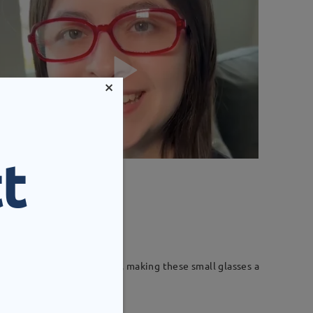
×
t
mm
Vikt:
16g
ch of whimsy and elegance, making these small glasses a