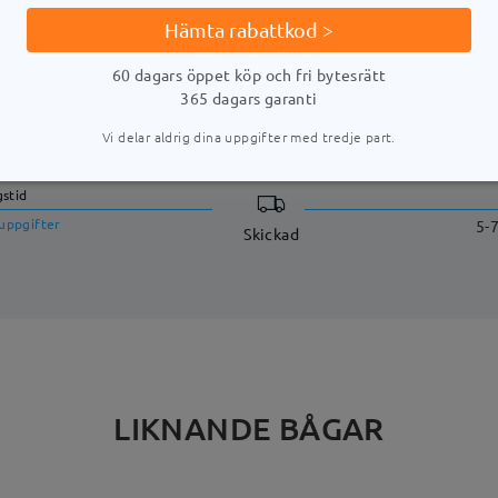
Hämta rabattkod >
60 dagars öppet köp och fri bytesrätt
365 dagars garanti
LEVERANS
Vi delar aldrig dina uppgifter med tredje part.
stid
uppgifter
5-
Skickad
LIKNANDE BÅGAR