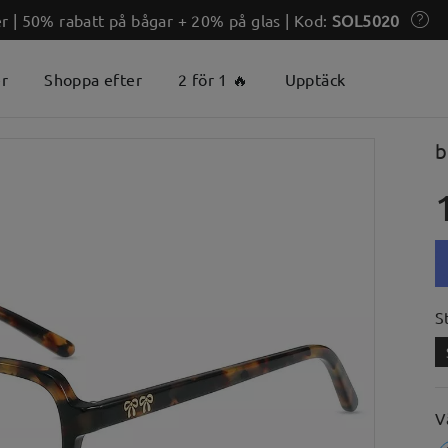
 | 50% rabatt på bågar + 20% på glas | Kod:
SOL5020
er
Shoppa efter
2 för 1 🔥
Upptäck
b
S
V