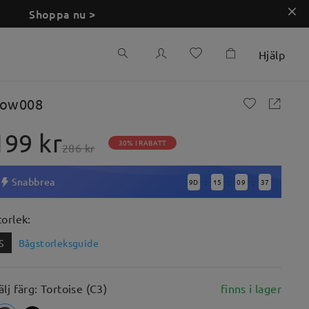
Shoppa nu >
Hjälp
ow008
199 kr
30% I RABATT
286 kr
Snabbrea
9
D
15
09
36
:
:
:
torlek:
S
Bågstorleksguide
älj färg: Tortoise (C3)
finns i lager