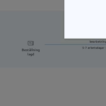
bearbetning
5-7 arbetsdagar
Beställning
lagd