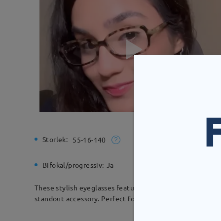
Storlek:
Total bre
55-16-140
Bifokal/progressiv:
Ja
Gångjärn
These stylish eyeglasses feature a flat frame with two 
standout accessory. Perfect for adding a playful yet sophi