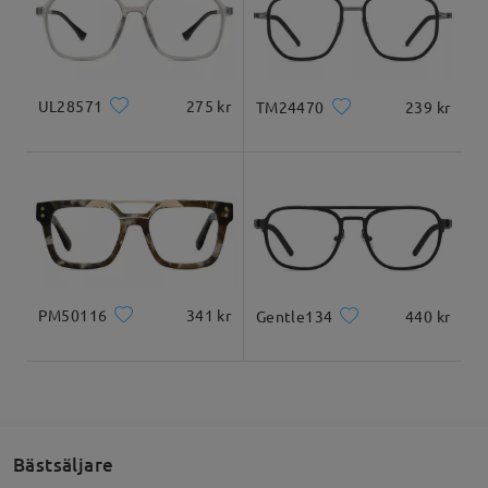
Produktmått
Levererad
UL28571
275 kr
TM24470
239 kr
Totalbredd
Skalmlängd
134mm/ 5.28 tum
143mm/ 5.63 tum
PM50116
341 kr
Gentle134
440 kr
Glasbredd
Glashöjd
Näsbrygga
54mm/ 2.13 tum
44mm/ 1.73 tum
16mm/ 0.63 tum
Ansiktsform guide
Bästsäljare