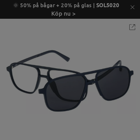
🌞 50% på bågar + 20% på glas |
SOL5020
Köp nu >