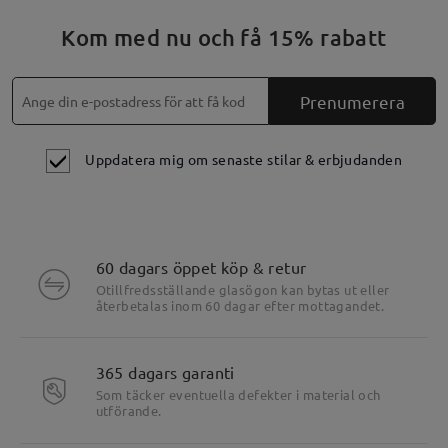
Kom med nu och få 15% rabatt
Prenumerera
Uppdatera mig om senaste stilar & erbjudanden
60 dagars öppet köp & retur
Otillfredsställande glasögon kan bytas ut eller
återbetalas inom 60 dagar efter mottagandet.
Produktens höjdpunkter
365 dagars garanti
Som täcker eventuella defekter i material och
utförande.