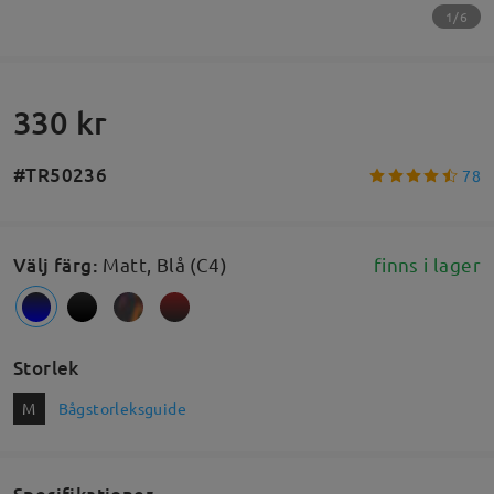
1/6
330 kr
#TR50236
78
Välj färg
:
Matt, Blå (C4)
finns i lager
Storlek
M
Bågstorleksguide