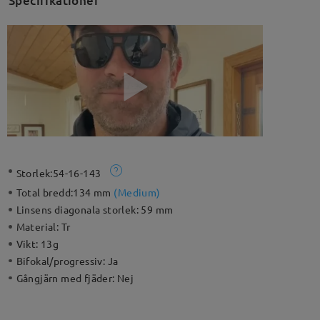
Specifikationer
Storlek:
54-16-143
Total bredd:
134 mm
(
Medium
)
Linsens diagonala storlek:
59 mm
Material:
Tr
Vikt:
13g
Bifokal/progressiv:
Ja
Gångjärn med fjäder:
Nej