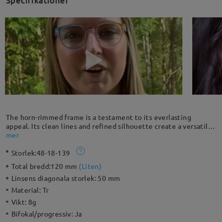
Specifikationer
The horn-rimmed frame is a testament to its everlasting
appeal. Its clean lines and refined silhouette create a versatile
look that seamlessly transitions from casual to formal
mer
occasions. It's the perfect choice for those seeking a
Storlek:
48-18-139
dependable and versatile accessory that never goes out of
fashion.
Total bredd:
120 mm
(
Liten
)
Linsens diagonala storlek:
50 mm
Material:
Tr
Vikt:
8g
Bifokal/progressiv:
Ja