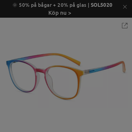
🌞 50% på bågar + 20% på glas |
SOL5020
Köp nu >