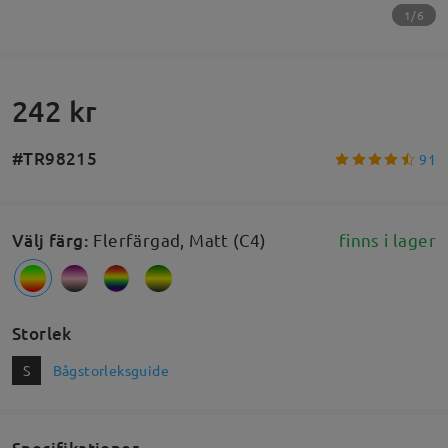
1/6
242 kr
#TR98215
91
Välj färg
:
Flerfärgad, Matt (C4)
finns i lager
Storlek
S
Bågstorleksguide