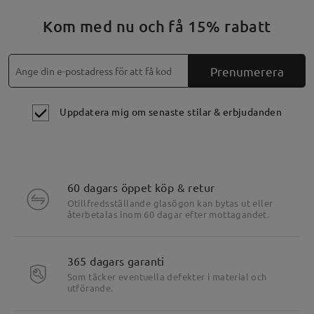
Kom med nu och få 15% rabatt
Prenumerera
Uppdatera mig om senaste stilar & erbjudanden
60 dagars öppet köp & retur
Otillfredsställande glasögon kan bytas ut eller
återbetalas inom 60 dagar efter mottagandet.
Markera Specifikt
365 dagars garanti
Som täcker eventuella defekter i material och
utförande.